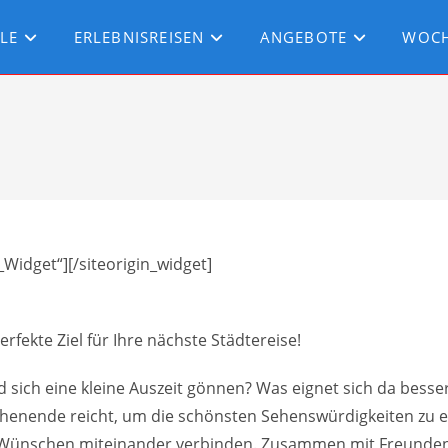
ELE
ERLEBNISREISEN
ANGEBOTE
WOC
r_Widget“]
[/siteorigin_widget]
rfekte Ziel für Ihre nächste Städtereise!
 sich eine kleine Auszeit gönnen? Was eignet sich da besser
henende reicht, um die schönsten Sehenswürdigkeiten zu 
n Wünschen miteinander verbinden. Zusammen mit Freunden,