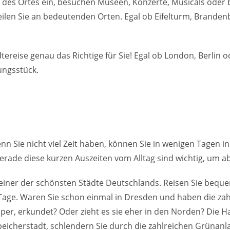
ur des Ortes ein, besuchen Museen, Konzerte, Musicals oder
en Sie an bedeutenden Orten. Egal ob Eifelturm, Brandenb
tereise genau das Richtige für Sie! Egal ob London, Berlin 
ngsstück.
n Sie nicht viel Zeit haben, können Sie in wenigen Tagen i
rade diese kurzen Auszeiten vom Alltag sind wichtig, um 
 einer der schönsten Städte Deutschlands. Reisen Sie beq
Tage. Waren Sie schon einmal in Dresden und haben die zah
er, erkundet? Oder zieht es sie eher in den Norden? Die H
peicherstadt, schlendern Sie durch die zahlreichen Grünanl