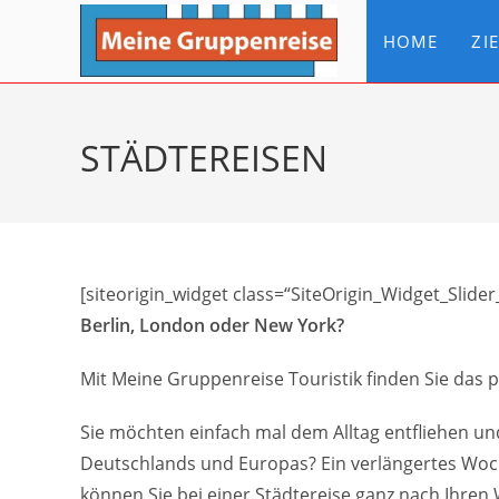
Zum
Inhalt
HOME
ZI
springen
STÄDTEREISEN
[siteorigin_widget class=“SiteOrigin_Widget_Slide
Berlin, London oder New York?
Mit Meine Gruppenreise Touristik finden Sie das pe
Sie möchten einfach mal dem Alltag entfliehen und
Deutschlands und Europas? Ein verlängertes Woc
können Sie bei einer Städtereise ganz nach Ihre