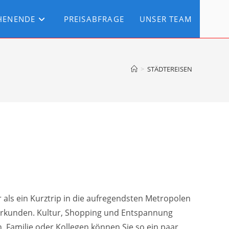
HENENDE
PREISABFRAGE
UNSER TEAM
>
STÄDTEREISEN
 als ein Kurztrip in die aufregendsten Metropolen
erkunden. Kultur, Shopping und Entspannung
 Familie oder Kollegen können Sie so ein paar