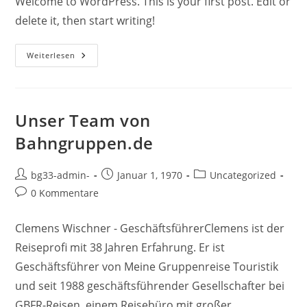
Welcome to WordPress. This is your first post. Edit or
delete it, then start writing!
Hello
Weiterlesen
World!
Unser Team von
Bahngruppen.de
Beitrags-
Beitrag
Beitrags-
bg33-admin-
Januar 1, 1970
Uncategorized
Autor:
veröffentlicht:
Kategorie:
Beitrags-
0 Kommentare
Kommentare:
Clemens Wischner - GeschäftsführerClemens ist der
Reiseprofi mit 38 Jahren Erfahrung. Er ist
Geschäftsführer von Meine Gruppenreise Touristik
und seit 1988 geschäftsführender Gesellschafter bei
GBFR-Reisen, einem Reisebüro mit großer