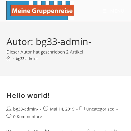
Zum
Inhalt
MENÜ
springen
Autor:
bg33-admin-
Dieser Autor hat geschrieben 2 Artikel
>
bg33-admin-
Hello world!
Beitrags-
Beitrag
Beitrags-
bg33-admin-
Mai 14, 2019
Uncategorized
Autor:
veröffentlicht:
Kategorie:
Beitrags-
0 Kommentare
Kommentare: